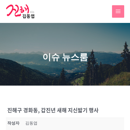
이슈 뉴스룸
진해구 경화동, 갑진년 새해 지신밟기 행사
작성자
김동엽