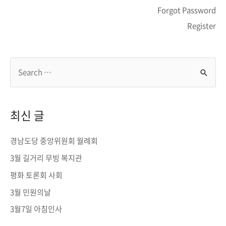
Forgot Password
Register
S
e
a
r
최신 글
c
h
경남도당 중앙위원회 월례회
f
3월 길거리 무빙 복지관
o
평화 토론회 사회
r
3월 민원의날
:
3월7일 아침인사