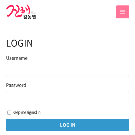
콘
텐
MAI
츠
로
MEN
건
LOGIN
너
뛰
기
Username
Password
Keep me signed in