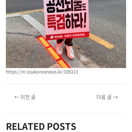
https://m.sisakoreanews.kr/106313
글
←
이전 글
다음 글
→
탐
색
RELATED POSTS