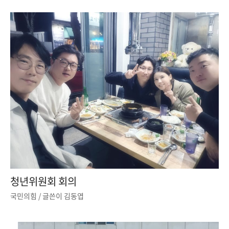
청년위원회 회의
국민의힘
/ 글쓴이
김동엽