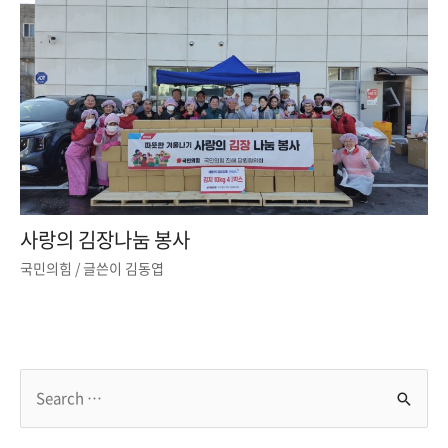
사랑의 김장나눔 봉사
국민의힘
/ 글쓴이
김동엽
S
e
a