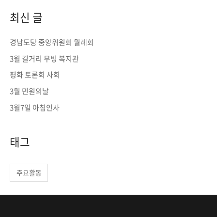
r
최신 글
c
h
경남도당 중앙위원회 월례회
f
3월 길거리 무빙 복지관
o
평화 토론회 사회
r
3월 민원의날
:
3월7일 아침인사
태그
주요활동