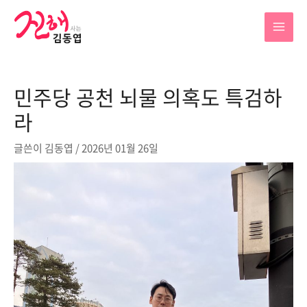
콘
텐
MAI
츠
로
MEN
건
민주당 공천 뇌물 의혹도 특검하
너
뛰
라
기
글쓴이
김동엽
/
2026년 01월 26일