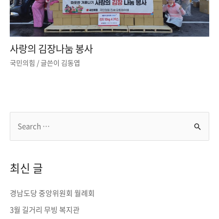
사랑의 김장나눔 봉사
국민의힘
/ 글쓴이
김동엽
S
e
a
r
최신 글
c
h
경남도당 중앙위원회 월례회
f
3월 길거리 무빙 복지관