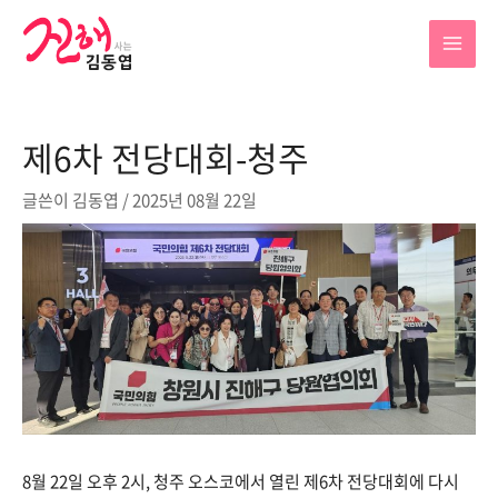
콘
텐
MAI
츠
로
MEN
건
제6차 전당대회-청주
너
뛰
글쓴이
김동엽
/
2025년 08월 22일
기
8월 22일 오후 2시, 청주 오스코에서 열린 제6차 전당대회에 다시