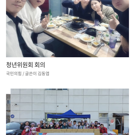
청년위원회 회의
국민의힘
/ 글쓴이
김동엽