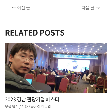
글
←
이전 글
다음 글
→
탐
색
RELATED POSTS
2023 경남 관광기업 페스타
댓글 달기
/
기타
/ 글쓴이
김동엽