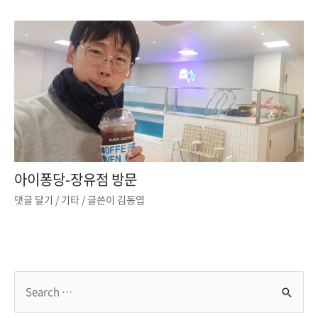
아이퐁당-장유점 방문
댓글 달기
/
기타
/ 글쓴이
김동엽
S
e