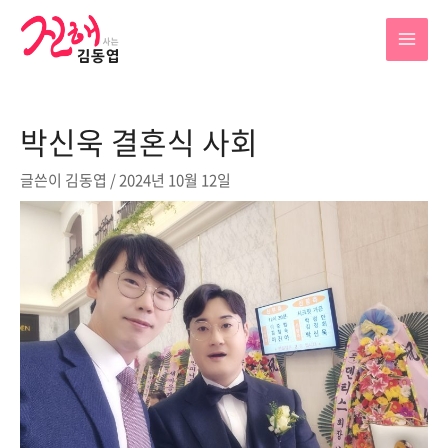
콘
텐
MAI
츠
로
MEN
건
박신욱 결혼식 사회
너
뛰
글쓴이
김동엽
/
2024년 10월 12일
기