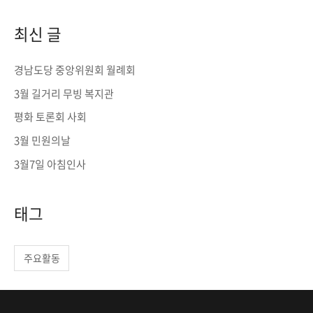
a
r
최신 글
c
h
경남도당 중앙위원회 월례회
f
3월 길거리 무빙 복지관
o
평화 토론회 사회
r
3월 민원의날
:
3월7일 아침인사
태그
주요활동