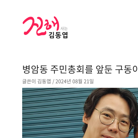
콘
텐
츠
로
건
너
뛰
기
병암동 주민총회를 앞둔 구동
글쓴이
김동엽
/
2024년 08월 21일