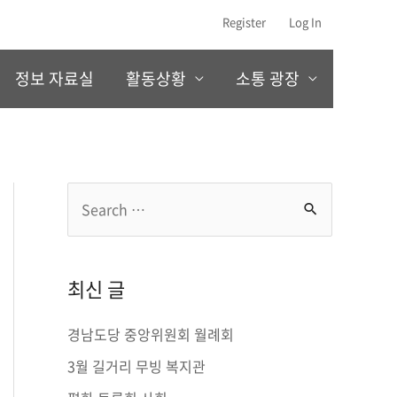
Register
Log In
정보 자료실
활동상황
소통 광장
S
e
a
r
최신 글
c
경남도당 중앙위원회 월례회
h
3월 길거리 무빙 복지관
f
o