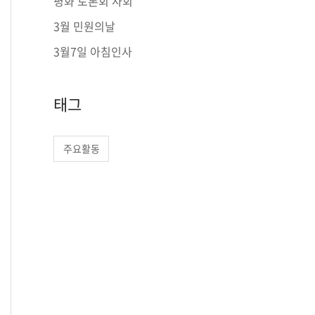
평화 토론회 사회
r
3월 민원의날
:
3월7일 아침인사
태그
주요활동