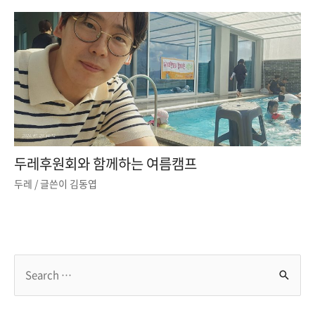
두레후원회와 함께하는 여름캠프
두레
/ 글쓴이
김동엽
S
e
a