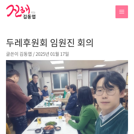
콘
텐
MAI
츠
로
MEN
건
두레후원회 임원진 회의
너
뛰
글쓴이
김동엽
/
2025년 01월 17일
기