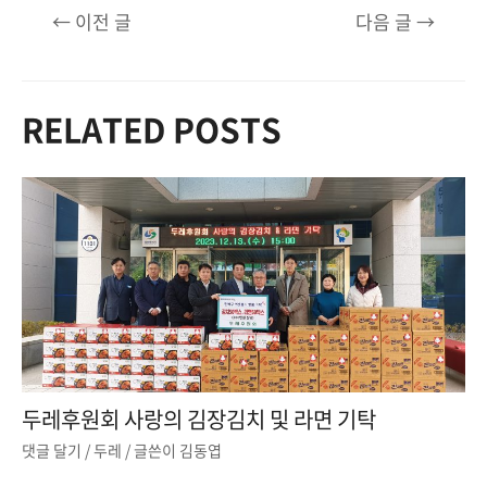
글
←
이전 글
다음 글
→
탐
색
RELATED POSTS
두레후원회 사랑의 김장김치 및 라면 기탁
댓글 달기
/
두레
/ 글쓴이
김동엽