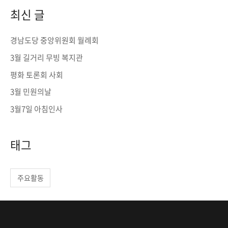
r
최신 글
c
h
경남도당 중앙위원회 월례회
f
3월 길거리 무빙 복지관
o
평화 토론회 사회
r
3월 민원의날
:
3월7일 아침인사
태그
주요활동