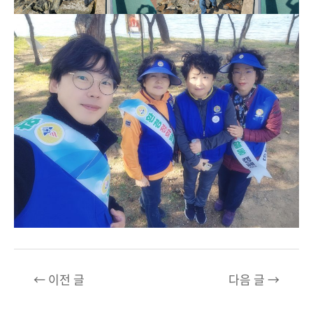
글
←
이전 글
다음 글
→
탐
색