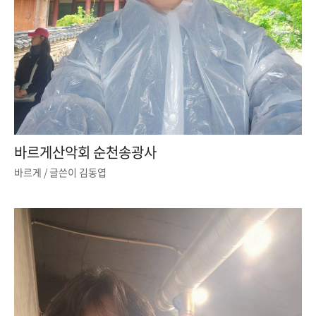
바르게산악회 순천송광사
바르게
/ 글쓴이
김동엽