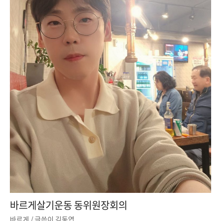
바르게살기운동 동위원장회의
바르게
/ 글쓴이
김동엽