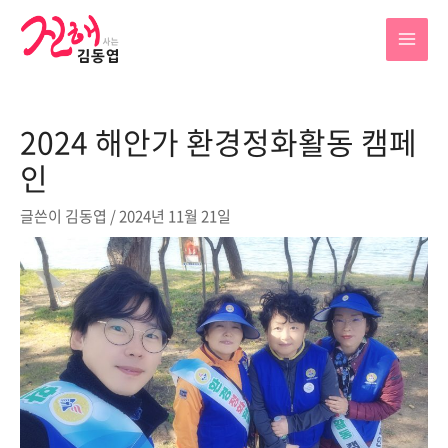
콘
텐
MAI
츠
로
MEN
건
2024 해안가 환경정화활동 캠페
너
뛰
인
기
글쓴이
김동엽
/
2024년 11월 21일