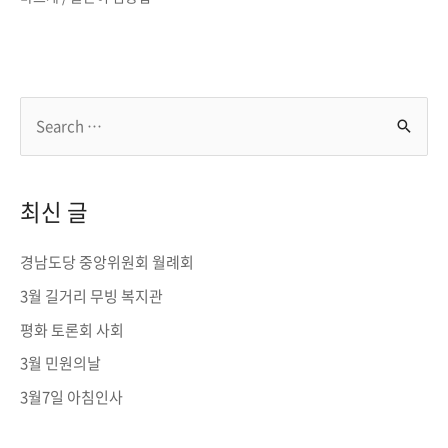
S
e
a
r
최신 글
c
h
경남도당 중앙위원회 월례회
f
3월 길거리 무빙 복지관
o
평화 토론회 사회
r
3월 민원의날
:
3월7일 아침인사