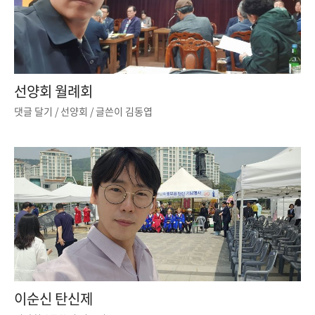
선양회 월례회
댓글 달기
/
선양회
/ 글쓴이
김동엽
이순신 탄신제