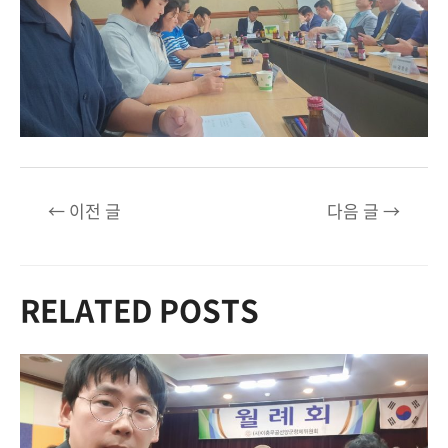
글
←
이전 글
다음 글
→
탐
색
RELATED POSTS