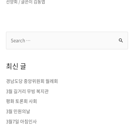
선양회
/ 글쓴이
김동엽
S
e
a
r
최신 글
c
h
경남도당 중앙위원회 월례회
f
3월 길거리 무빙 복지관
o
평화 토론회 사회
r
3월 민원의날
:
3월7일 아침인사