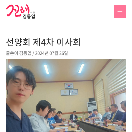
콘
텐
MAI
츠
로
MEN
건
선양회 제4차 이사회
너
뛰
글쓴이
김동엽
/
2024년 07월 26일
기