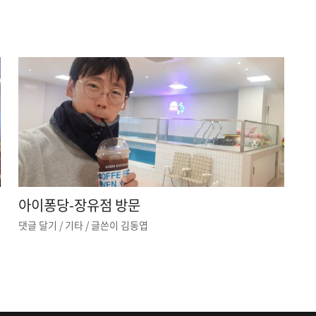
아이퐁당-장유점 방문
댓글 달기
/
기타
/ 글쓴이
김동엽