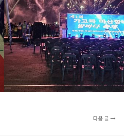
다음 글
→