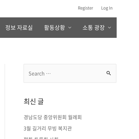
Register
Log In
정보 자료실
활동상황
소통 광장
S
e
a
r
최신 글
c
경남도당 중앙위원회 월례회
h
3월 길거리 무빙 복지관
f
o