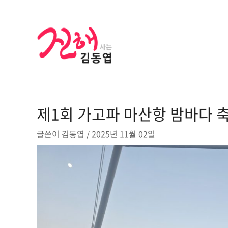
콘
텐
츠
로
건
너
뛰
기
제1회 가고파 마산항 밤바다 
글쓴이
김동엽
/
2025년 11월 02일