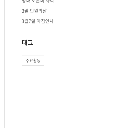
평화 토론회 사회
r
3월 민원의날
:
3월7일 아침인사
태그
주요활동