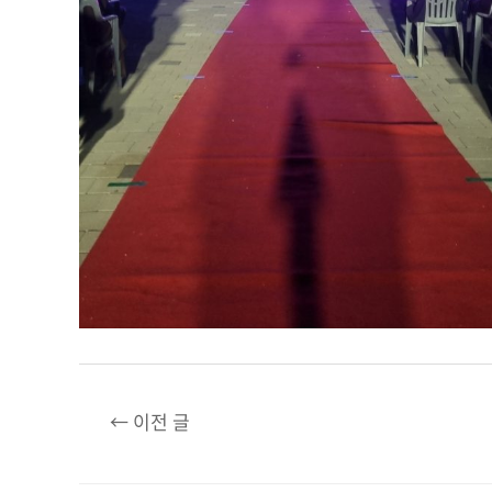
글
←
이전 글
탐
색