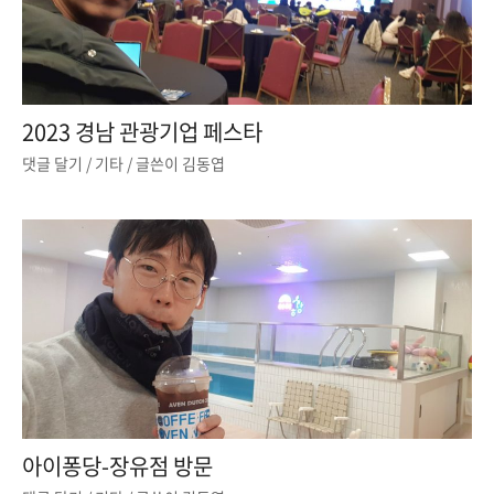
2023 경남 관광기업 페스타
댓글 달기
/
기타
/ 글쓴이
김동엽
아이퐁당-장유점 방문