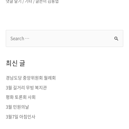
댓글 달기
/
기타
/ 글쓴이
김동엽
S
e
a
r
최신 글
c
h
경남도당 중앙위원회 월례회
f
3월 길거리 무빙 복지관
o
평화 토론회 사회
r
3월 민원의날
:
3월7일 아침인사