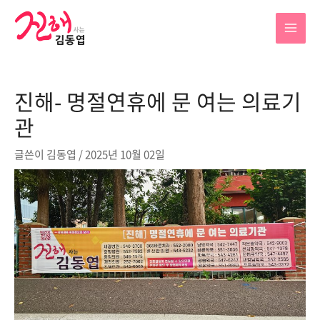
콘
텐
MAI
츠
로
MEN
건
진해- 명절연휴에 문 여는 의료기
너
뛰
관
기
글쓴이
김동엽
/
2025년 10월 02일