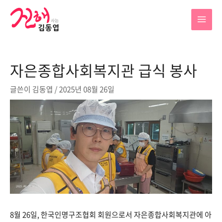
콘
텐
MAI
츠
로
MEN
건
자은종합사회복지관 급식 봉사
너
뛰
글쓴이
김동엽
/
2025년 08월 26일
기
8월 26일, 한국인명구조협회 회원으로서 자은종합사회복지관에 아