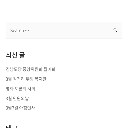
S
e
a
r
최신 글
c
h
경남도당 중앙위원회 월례회
f
3월 길거리 무빙 복지관
o
평화 토론회 사회
r
3월 민원의날
:
3월7일 아침인사
태그