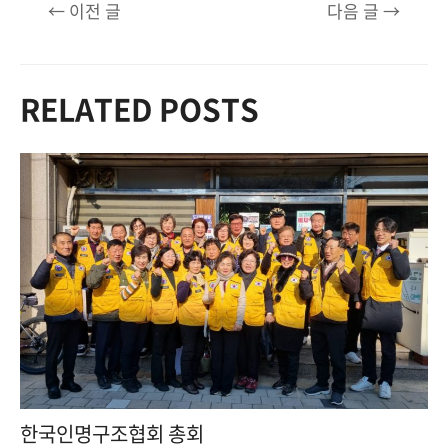
글
←
이전 글
다음 글
→
탐
색
RELATED POSTS
한국인명구조협회 총회