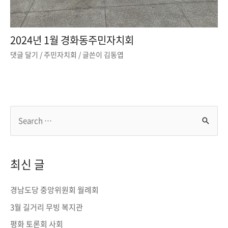
2024년 1월 경화동주민자치회
댓글 달기
/
주민자치회
/ 글쓴이
김동엽
S
e
a
r
최신 글
c
h
경남도당 중앙위원회 월례회
f
3월 길거리 무빙 복지관
o
평화 토론회 사회