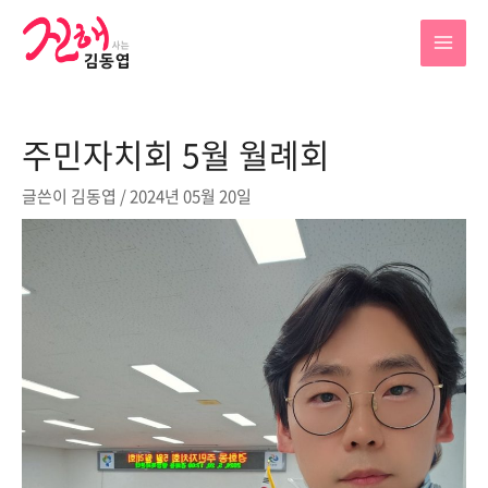
콘
텐
MAI
츠
로
MEN
건
주민자치회 5월 월례회
너
뛰
글쓴이
김동엽
/
2024년 05월 20일
기