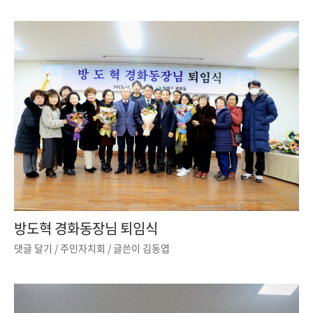
방도혁 경화동장님 퇴임식
댓글 달기
/
주민자치회
/ 글쓴이
김동엽