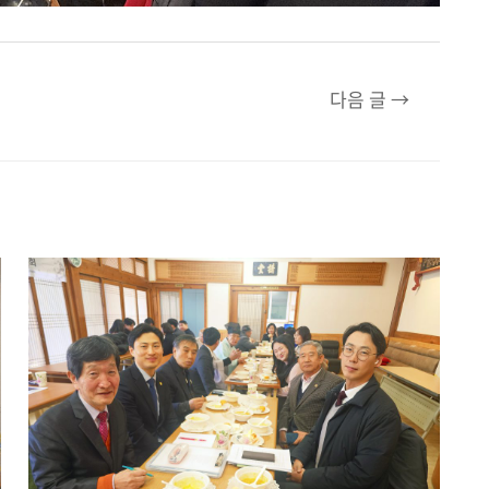
다음 글
→