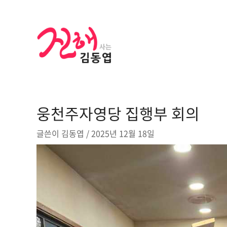
콘
텐
츠
로
건
너
뛰
기
웅천주자영당 집행부 회의
글쓴이
김동엽
/
2025년 12월 18일