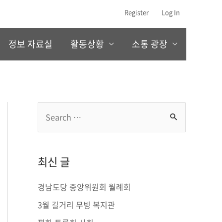
Register
Log In
정보 자료실
활동상황
소통 광장
S
e
a
r
최신 글
c
경남도당 중앙위원회 월례회
h
3월 길거리 무빙 복지관
f
o