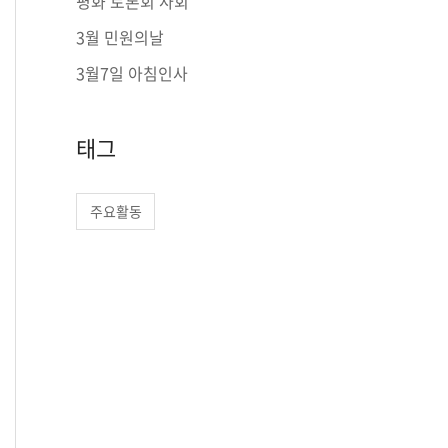
평화 토론회 사회
r
3월 민원의날
:
3월7일 아침인사
태그
주요활동