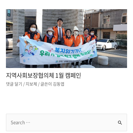
지역사회보장협의체 1월 캠페인
댓글 달기
/
지보체
/ 글쓴이
김동엽
S
e