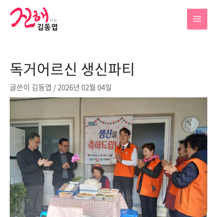
콘
텐
MAI
츠
로
MEN
건
독거어르신 생신파티
너
뛰
글쓴이
김동엽
/
2026년 02월 04일
기