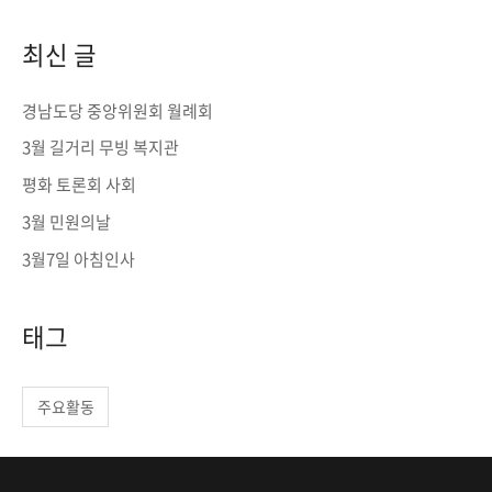
a
r
최신 글
c
h
경남도당 중앙위원회 월례회
f
3월 길거리 무빙 복지관
o
평화 토론회 사회
r
3월 민원의날
:
3월7일 아침인사
태그
주요활동