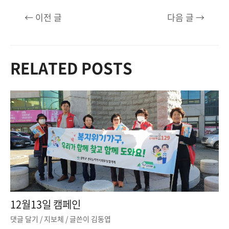
글
←
이전 글
다음 글
→
탐
색
RELATED POSTS
12월13일 캠페인
댓글 달기
/
지보체
/ 글쓴이
김동엽