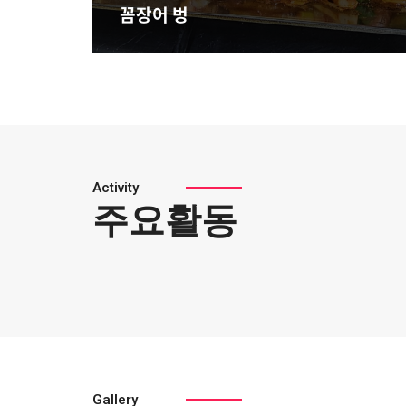
꼼장어 벙
Activity
주요활동
Gallery