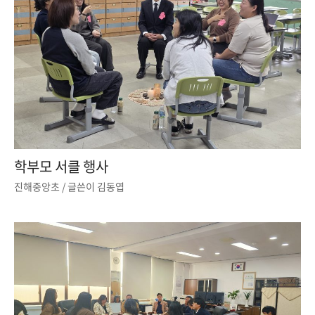
학부모 서클 행사
진해중앙초
/ 글쓴이
김동엽