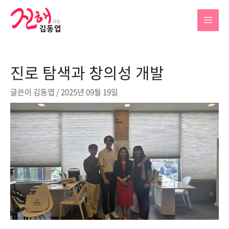
콘
텐
MAI
츠
로
MEN
건
진로 탐색과 창의성 개발
너
뛰
글쓴이
김동엽
/
2025년 09월 19일
기