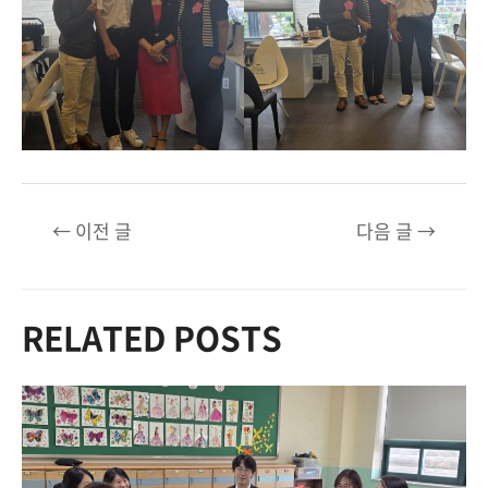
글
←
이전 글
다음 글
→
탐
색
RELATED POSTS