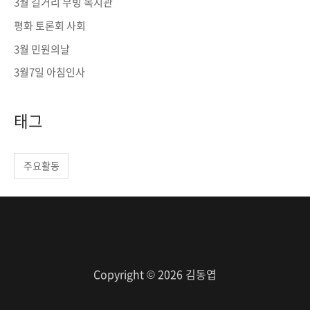
3월 길거리 무빙 복지관
o
평화 토론회 사회
r
3월 민원의날
:
3월7일 아침인사
태그
주요활동
Copyright © 2026 김동엽