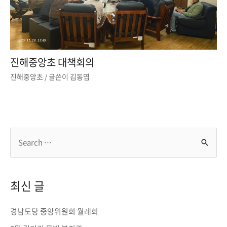
진해중앙초 대책회의
진해중앙초
/ 글쓴이
김동엽
S
e
a
r
최신 글
c
h
경남도당 중앙위원회 월례회
f