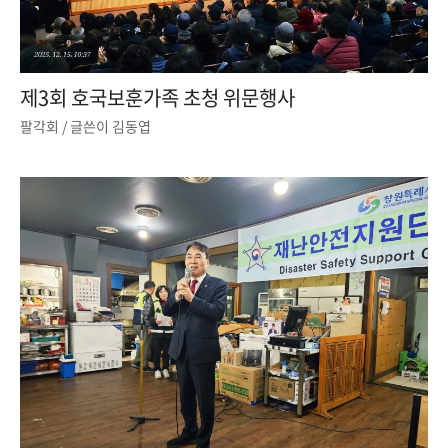
제3회 호국보훈가족 초청 위문행사
팔각회
/ 글쓴이
김동엽