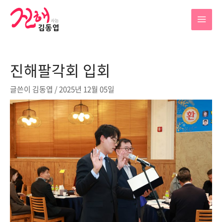
콘
텐
MAI
츠
로
MEN
건
진해팔각회 입회
너
뛰
글쓴이
김동엽
/
2025년 12월 05일
기