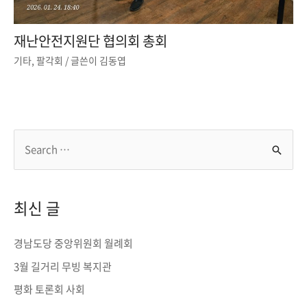
재난안전지원단 협의회 총회
기타
,
팔각회
/ 글쓴이
김동엽
S
e
a
r
최신 글
c
h
경남도당 중앙위원회 월례회
f
3월 길거리 무빙 복지관
o
평화 토론회 사회
r